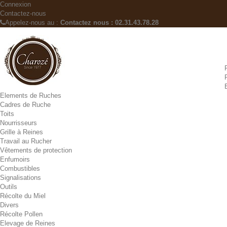
Connexion
Contactez-nous
Appelez-nous au :
Contactez nous : 02.31.43.78.28
Elements de Ruches
Cadres de Ruche
Toits
Nourrisseurs
Grille à Reines
Travail au Rucher
Vêtements de protection
Enfumoirs
Combustibles
Signalisations
Outils
Récolte du Miel
Divers
Récolte Pollen
Elevage de Reines