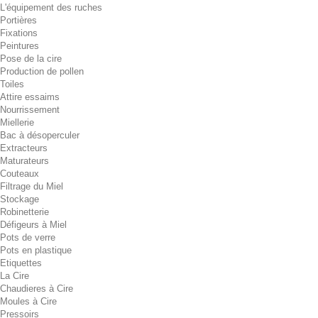
L'équipement des ruches
Portières
Fixations
Peintures
Pose de la cire
Production de pollen
Toiles
Attire essaims
Nourrissement
Miellerie
Bac à désoperculer
Extracteurs
Maturateurs
Couteaux
Filtrage du Miel
Stockage
Robinetterie
Défigeurs à Miel
Pots de verre
Pots en plastique
Etiquettes
La Cire
Chaudieres à Cire
Moules à Cire
Pressoirs