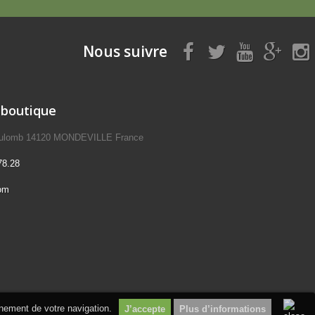
Nous suivre
 boutique
Coulomb 14120 MONDEVILLE France
78.28
om
inement de votre navigation.
Plus d’informations