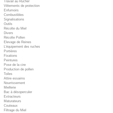
Travail au Rucher
Vêtements de protection
Enfumoirs
Combustibles
Signalisations
Outils
Récolte du Miel
Divers
Récolte Pollen
Elevage de Reines
L'équipement des ruches
Portières
Fixations
Peintures
Pose de la cire
Production de pollen
Toiles
Attire essaims
Nourrissement
Miellerie
Bac à désoperculer
Extracteurs
Maturateurs
Couteaux
Filtrage du Miel