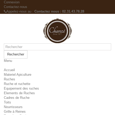
Connexion
Contactez-nous
Appelez-nous au :
Contactez nous : 02.31.43.78.28
Rechercher
Menu
Accueil
Materiel Apiculture
Ruches
Ruche et ruchette
Equipement des ruches
Elements de Ruches
Cadres de Ruche
Toits
Nourrisseurs
Grille à Reines