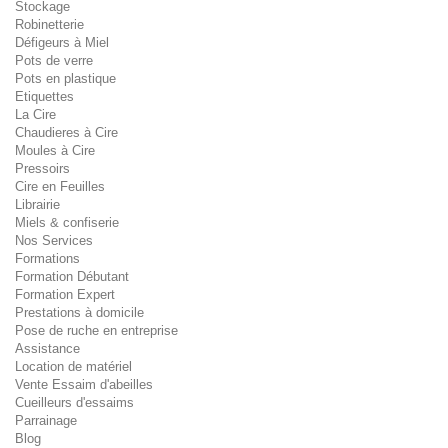
Stockage
Robinetterie
Défigeurs à Miel
Pots de verre
Pots en plastique
Etiquettes
La Cire
Chaudieres à Cire
Moules à Cire
Pressoirs
Cire en Feuilles
Librairie
Miels & confiserie
Nos Services
Formations
Formation Débutant
Formation Expert
Prestations à domicile
Pose de ruche en entreprise
Assistance
Location de matériel
Vente Essaim d'abeilles
Cueilleurs d'essaims
Parrainage
Blog