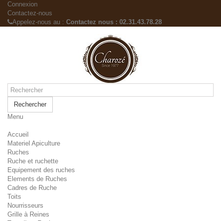
Connexion
Contactez-nous
Appelez-nous au :
Contactez nous : 02.31.43.78.28
Rechercher
Menu
Accueil
Materiel Apiculture
Ruches
Ruche et ruchette
Equipement des ruches
Elements de Ruches
Cadres de Ruche
Toits
Nourrisseurs
Grille à Reines