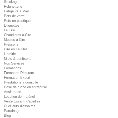
Stockage
Robinetterie
Défigeurs à Miel
Pots de verre
Pots en plastique
Etiquettes
La Cire
Chaudieres à Cire
Moules à Cire
Pressoirs
Cire en Feuilles
Librairie
Miels & confiserie
Nos Services
Formations
Formation Débutant
Formation Expert
Prestations à domicile
Pose de ruche en entreprise
Assistance
Location de matériel
Vente Essaim d'abeilles
Cueilleurs d'essaims
Parrainage
Blog