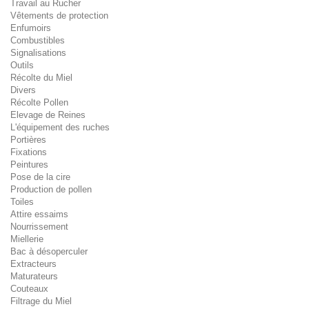
Travail au Rucher
Vêtements de protection
Enfumoirs
Combustibles
Signalisations
Outils
Récolte du Miel
Divers
Récolte Pollen
Elevage de Reines
L'équipement des ruches
Portières
Fixations
Peintures
Pose de la cire
Production de pollen
Toiles
Attire essaims
Nourrissement
Miellerie
Bac à désoperculer
Extracteurs
Maturateurs
Couteaux
Filtrage du Miel