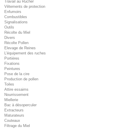
Travail au Rucher
Vêtements de protection
Enfumoirs
Combustibles
Signalisations
Outils
Récolte du Miel
Divers
Récolte Pollen
Elevage de Reines
L'équipement des ruches
Portières
Fixations
Peintures
Pose de la cire
Production de pollen
Toiles
Attire essaims
Nourrissement
Miellerie
Bac à désoperculer
Extracteurs
Maturateurs
Couteaux
Filtrage du Miel