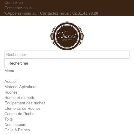
Connexion
Contactez-nous
Appelez-nous au :
Contactez nous : 02.31.43.78.28
Rechercher
Menu
Accueil
Materiel Apiculture
Ruches
Ruche et ruchette
Equipement des ruches
Elements de Ruches
Cadres de Ruche
Toits
Nourrisseurs
Grille à Reines