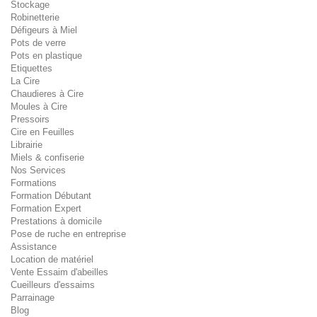
Stockage
Robinetterie
Défigeurs à Miel
Pots de verre
Pots en plastique
Etiquettes
La Cire
Chaudieres à Cire
Moules à Cire
Pressoirs
Cire en Feuilles
Librairie
Miels & confiserie
Nos Services
Formations
Formation Débutant
Formation Expert
Prestations à domicile
Pose de ruche en entreprise
Assistance
Location de matériel
Vente Essaim d'abeilles
Cueilleurs d'essaims
Parrainage
Blog